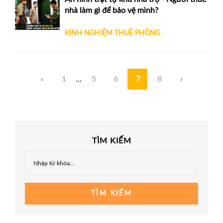
nhà làm gì để bảo vệ mình?
KINH NGHIỆM THUÊ PHÒNG
«
1
...
5
6
7
8
»
TÌM KIẾM
TÌM KIẾM