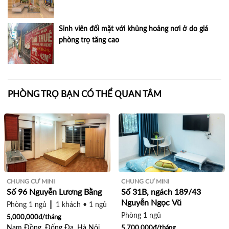
Sinh viên đối mặt với khủng hoảng nơi ở do giá
phòng trọ tăng cao
PHÒNG TRỌ BẠN CÓ THỂ QUAN TÂM
CHUNG CƯ MINI
CHUNG CƯ MINI
Số 96 Nguyễn Lương Bằng
Số 31B, ngách 189/43
Nguyễn Ngọc Vũ
Phòng 1 ngủ ║ 1 khách • 1 ngủ ║ 1 khách • 2 ngủ
Phòng 1 ngủ
5,000,000đ/tháng
Nam Đồng, Đống Đa, Hà Nội
5,700,000đ/tháng