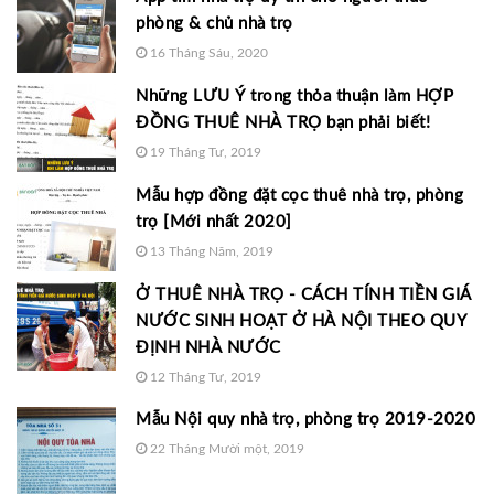
phòng & chủ nhà trọ
16 Tháng Sáu, 2020
Những LƯU Ý trong thỏa thuận làm HỢP
ĐỒNG THUÊ NHÀ TRỌ bạn phải biết!
19 Tháng Tư, 2019
Mẫu hợp đồng đặt cọc thuê nhà trọ, phòng
trọ [Mới nhất 2020]
13 Tháng Năm, 2019
Ở THUÊ NHÀ TRỌ - CÁCH TÍNH TIỀN GIÁ
NƯỚC SINH HOẠT Ở HÀ NỘI THEO QUY
ĐỊNH NHÀ NƯỚC
12 Tháng Tư, 2019
Mẫu Nội quy nhà trọ, phòng trọ 2019-2020
22 Tháng Mười một, 2019