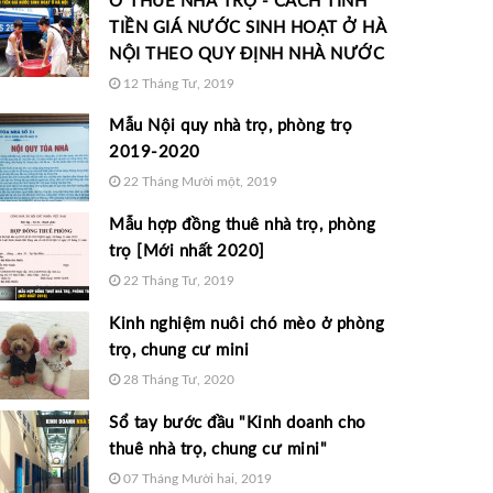
Ở THUÊ NHÀ TRỌ - CÁCH TÍNH
TIỀN GIÁ NƯỚC SINH HOẠT Ở HÀ
NỘI THEO QUY ĐỊNH NHÀ NƯỚC
12 Tháng Tư, 2019
Mẫu Nội quy nhà trọ, phòng trọ
2019-2020
22 Tháng Mười một, 2019
Mẫu hợp đồng thuê nhà trọ, phòng
trọ [Mới nhất 2020]
22 Tháng Tư, 2019
Kinh nghiệm nuôi chó mèo ở phòng
trọ, chung cư mini
28 Tháng Tư, 2020
Sổ tay bước đầu "Kinh doanh cho
thuê nhà trọ, chung cư mini"
07 Tháng Mười hai, 2019