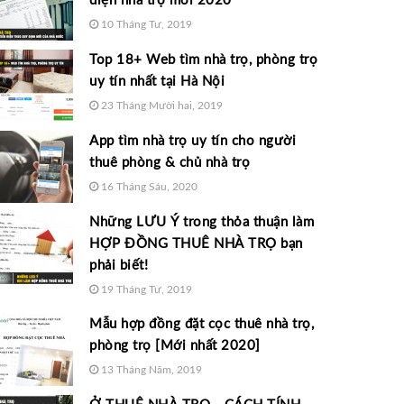
điện nhà trọ mới 2020
10 Tháng Tư, 2019
Top 18+ Web tìm nhà trọ, phòng trọ
uy tín nhất tại Hà Nội
23 Tháng Mười hai, 2019
App tìm nhà trọ uy tín cho người
thuê phòng & chủ nhà trọ
16 Tháng Sáu, 2020
Những LƯU Ý trong thỏa thuận làm
HỢP ĐỒNG THUÊ NHÀ TRỌ bạn
phải biết!
19 Tháng Tư, 2019
Mẫu hợp đồng đặt cọc thuê nhà trọ,
phòng trọ [Mới nhất 2020]
13 Tháng Năm, 2019