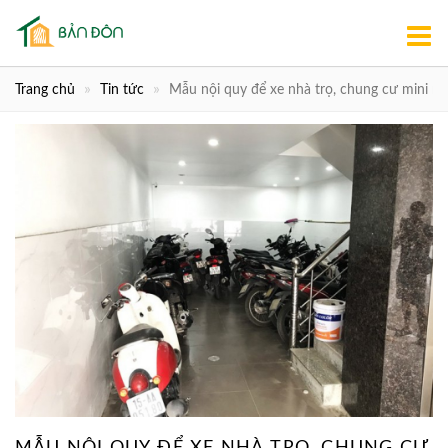
Trang chủ
Tin tức
Mẫu nội quy để xe nhà trọ, chung cư mini m
MẪU NỘI QUY ĐỂ XE NHÀ TRỌ, CHUNG CƯ