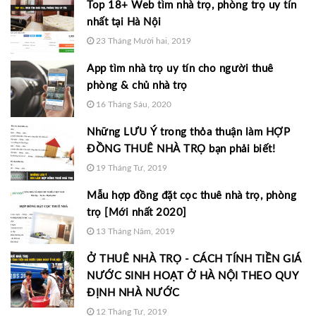
Top 18+ Web tìm nhà trọ, phòng trọ uy tín
nhất tại Hà Nội
23 Tháng Mười hai, 2019
App tìm nhà trọ uy tín cho người thuê
phòng & chủ nhà trọ
16 Tháng Sáu, 2020
Những LƯU Ý trong thỏa thuận làm HỢP
ĐỒNG THUÊ NHÀ TRỌ bạn phải biết!
19 Tháng Tư, 2019
Mẫu hợp đồng đặt cọc thuê nhà trọ, phòng
trọ [Mới nhất 2020]
13 Tháng Năm, 2019
Ở THUÊ NHÀ TRỌ - CÁCH TÍNH TIỀN GIÁ
NƯỚC SINH HOẠT Ở HÀ NỘI THEO QUY
ĐỊNH NHÀ NƯỚC
12 Tháng Tư, 2019