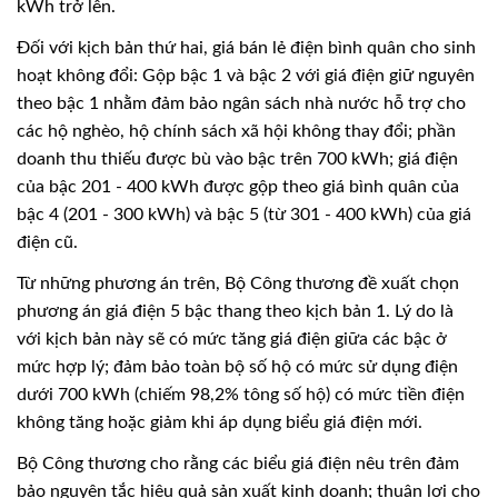
kWh trở lên.
Đối với kịch bản thứ hai, giá bán lẻ điện bình quân cho sinh
hoạt không đổi: Gộp bậc 1 và bậc 2 với giá điện giữ nguyên
theo bậc 1 nhằm đảm bảo ngân sách nhà nước hỗ trợ cho
các hộ nghèo, hộ chính sách xã hội không thay đổi; phần
doanh thu thiếu được bù vào bậc trên 700 kWh; giá điện
của bậc 201 - 400 kWh được gộp theo giá bình quân của
bậc 4 (201 - 300 kWh) và bậc 5 (từ 301 - 400 kWh) của giá
điện cũ.
Từ những phương án trên, Bộ Công thương đề xuất chọn
phương án giá điện 5 bậc thang theo kịch bản 1. Lý do là
với kịch bản này sẽ có mức tăng giá điện giữa các bậc ở
mức hợp lý; đảm bảo toàn bộ số hộ có mức sử dụng điện
dưới 700 kWh (chiếm 98,2% tông số hộ) có mức tiền điện
không tăng hoặc giảm khi áp dụng biểu giá điện mới.
Bộ Công thương cho rằng các biểu giá điện nêu trên đảm
bảo nguyên tắc hiệu quả sản xuất kinh doanh; thuận lợi cho