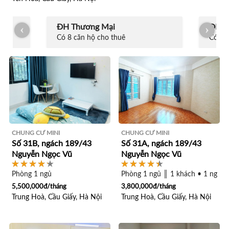
ĐH Thương Mại
ĐH S
Có 8 căn hộ cho thuê
Có 8 
CHUNG CƯ MINI
CHUNG CƯ MINI
Số 31B, ngách 189/43
Số 31A, ngách 189/43
Nguyễn Ngọc Vũ
Nguyễn Ngọc Vũ
Phòng 1 ngủ
Phòng 1 ngủ ║ 1 khách • 1 ngủ
5,500,000đ/tháng
3,800,000đ/tháng
Trung Hoà, Cầu Giấy, Hà Nội
Trung Hoà, Cầu Giấy, Hà Nội