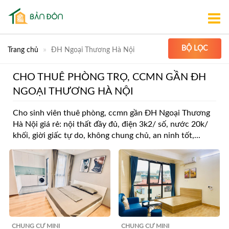
BỘ LỌC
Trang chủ
ĐH Ngoại Thương Hà Nội
CHO THUÊ PHÒNG TRỌ, CCMN GẦN ĐH
NGOẠI THƯƠNG HÀ NỘI
Cho sinh viên thuê phòng, ccmn gần ĐH Ngoại Thương
Hà Nội giá rẻ: nội thất đầy đủ, điện 3k2/ số, nước 20k/
khối, giời giấc tự do, không chung chủ, an ninh tốt,...
CHUNG CƯ MINI
CHUNG CƯ MINI