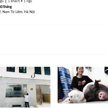
gủ ║ 1 khách • 1 ngủ
đ/tháng
, Nam Từ Liêm, Hà Nội