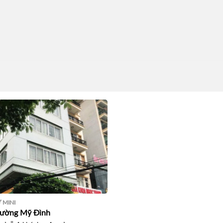
 MINI
đường Mỹ Đình